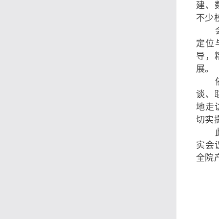
建、
不少
定位
导，
展。
谈、
地走
切实
实会
全院