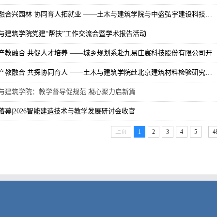
融合兴园林 协同育人拓就业 ——土木与建筑学院与中盛弘宇建设科技…
与建筑学院党建“帮扶”工作交流会暨学术报告活动
产教融合 共促人才培养 ——城乡规划系赴九易庄宸科技股份有限公司开
产教融合 共探协同育人 ——土木与建筑学院赴北京建筑材料检验研究…
与建筑学院：教学督导促规范 凝心聚力启新篇
落幕|2026智能建造技术与教学发展研讨会收官
...
上页
1
2
3
4
5
4