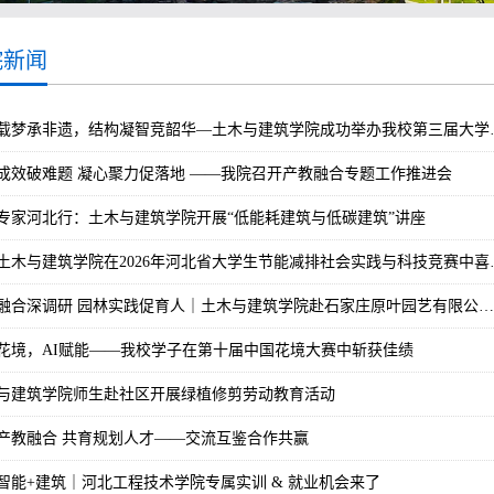
院新闻
载梦承非遗，结构凝智竞韶华—土木与建筑学院成功举办我校第三届大学
成效破难题 凝心聚力促落地 ——我院召开产教融合专题工作推进会
专家河北行：土木与建筑学院开展“低能耗建筑与低碳建筑”讲座
土木与建筑学院在2026年河北省大学生节能减排社会实践与科技竞赛中喜
融合深调研 园林实践促育人｜土木与建筑学院赴石家庄原叶园艺有限公…
花境，AI赋能——我校学子在第十届中国花境大赛中斩获佳绩
与建筑学院师生赴社区开展绿植修剪劳动教育活动
产教融合 共育规划人才——交流互鉴合作共赢
智能+建筑｜河北工程技术学院专属实训 & 就业机会来了