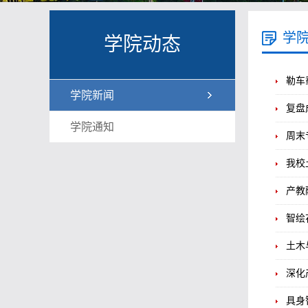
学
学院动态
勒车
学院新闻
复盘
学院通知
周末
我校
产教
智绘
土木
深化
具身